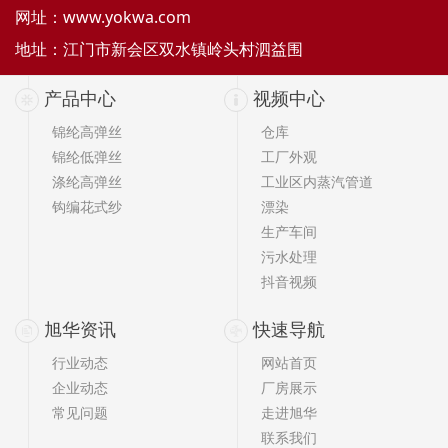
网址：
www.yokwa.com
地址：江门市新会区双水镇岭头村泗益围
产品中心
视频中心
锦纶高弹丝
仓库
锦纶低弹丝
工厂外观
涤纶高弹丝
工业区内蒸汽管道
钩编花式纱
漂染
生产车间
污水处理
抖音视频
旭华资讯
快速导航
行业动态
网站首页
企业动态
厂房展示
常见问题
走进旭华
联系我们