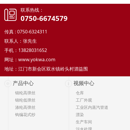
联系热线：
0750-6674579
传真 : 0750-6324311
联系人：张先生
手机：13828031652
网址：
www.yokwa.com
地址：江门市新会区双水镇岭头村泗益围
产品中心
视频中心
锦纶高弹丝
仓库
锦纶低弹丝
工厂外观
涤纶高弹丝
工业区内蒸汽管道
钩编花式纱
漂染
生产车间
污水处理