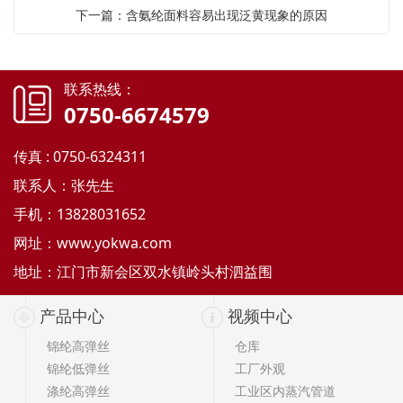
下一篇：含氨纶面料容易出现泛黄现象的原因
联系热线：
0750-6674579
传真 : 0750-6324311
联系人：张先生
手机：13828031652
网址：
www.yokwa.com
地址：江门市新会区双水镇岭头村泗益围
产品中心
视频中心
锦纶高弹丝
仓库
锦纶低弹丝
工厂外观
涤纶高弹丝
工业区内蒸汽管道